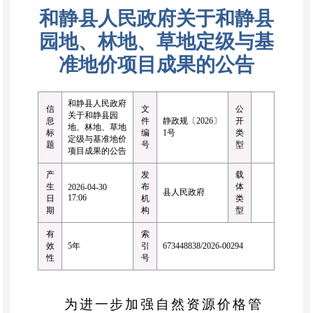
和静县人民政府关于和静县
园地、林地、草地定级与基
准地价项目成果的公告
和静县人民政府
信
文
公
关于和静县园
息
件
静政规〔2026〕
开
地、林地、草地
标
编
1号
类
定级与基准地价
题
号
型
项目成果的公告
产
发
载
生
布
体
2026-04-30
县人民政府
17:06
日
机
类
期
构
型
有
索
效
5年
引
673448838/2026-00294
性
号
为进一步加强自然资源价格管