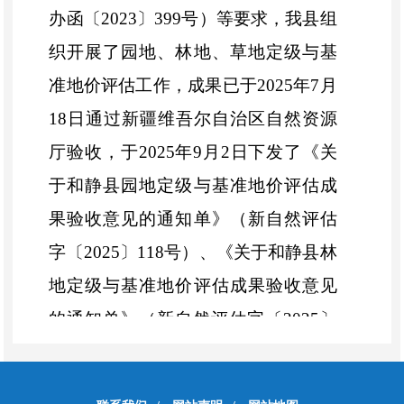
办函〔
2023
〕
399
号）等要求，我县组
织开展了园地、林地、草地定级与基
准地价评估工作，成果已于
2025
年
7
月
18
日通过新疆维吾尔自治区自然资源
厅验收，
于
2025
年
9
月
2
日下发了《关
于和静县园地定级与基准地价评估成
果验收意见的通知单》
（
新
自然
评估
字
〔
202
5
〕
118
号）
、
《关于和静县林
地定级与基准地价评估成果验收意见
的通知单》
（
新
自然
评估字
〔
202
5
〕
119
号）
、
《关于和静县草地定级与基
准地价评估成果验收意见的通知单》