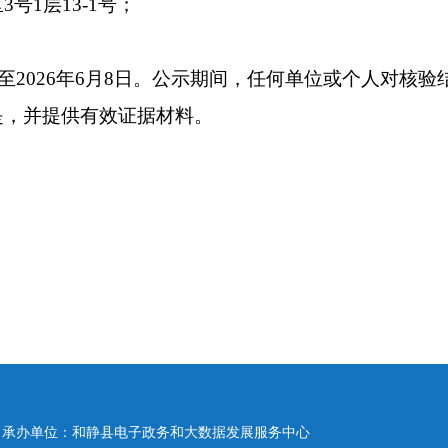
区
3
号
1
层
13-1
号；
至
2026
年
6
月
8
日。公示期间，任何单位或个人对核验
是，并提供有效证据材料。
承办单位：和静县电子政务和大数据发展服务中心