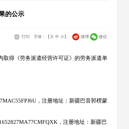
结果的公示
打印
字体：【
大
中
小
】
微博
微信
内取得《劳务派遣经营许可证》的劳务派遣单
27MAC55FPJ6U
，注册地址：新疆巴音郭楞蒙
1652827MA77CMFQXK
，注册地址：新疆巴