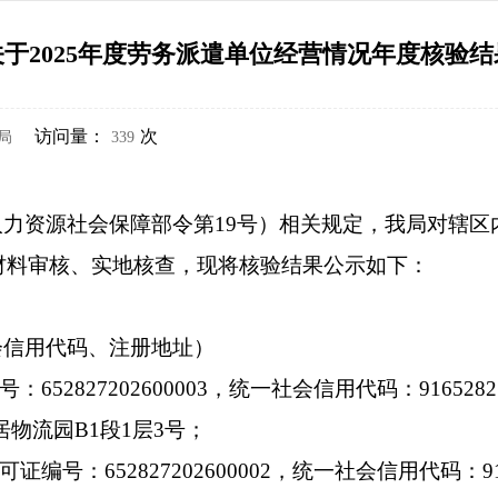
于2025年度劳务派遣单位经营情况年度核验
访问量：
次
局
339
人力资源社会保障部令第
19
号）相关规定，我局对辖区
材料审核、实地核查，现将核验结果公示如下：
会信用代码、注册地址）
号：
652827202600003
，统一社会信用代码：
916528
居物流园
B1
段
1
层
3
号；
可证编号：
65282720260000
2
，统一社会信用代码：
9