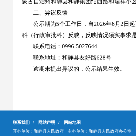
蒙古自治州和静县和静镇团结西路和瑞祥小
二
、异议反馈
公示期为
5
个工作日，自
2026
年
6
月
2
日起
科（行政审批科）反映，反映情况须实事求
联系电话：
0996-5027644
联系地址：
和静县友好路
628
号
逾期未提出异议的，公示结果生效。
联系我们
/
网站声明
/
网站地图
开办单位：和静县人民政府
主办单位：和静县人民政府办公室