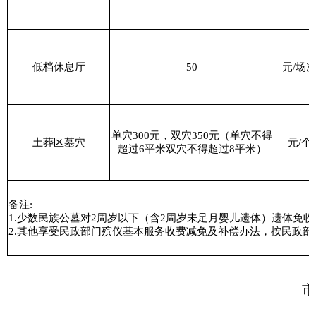
低档休息厅
50
元
/
场
单穴
300
元，双穴
350
元（单穴不得
土葬区墓穴
元
/
个
超过
6
平米双穴不得超过
8
平米）
备注
:
1.
少数民族
公墓对
2
周岁以下（含
2
周岁未足月婴儿遗体）遗体免收
2.
其他享受民政部门殡仪基本服务收费减免及补偿办法，按民政部
市