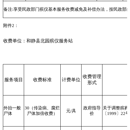
备注
:
享受民政部门殡仪基本服务收费减免及补偿办法，按民政部
附件
2
：
收费单位：和静县北园殡仪服务站
收费管理
服务项目
收费标准
计费单位
形式
外抬一般
30
（传染病、腐烂
政府指导
关于调整殡葬
元
/
具
尸体
尸体加倍收费）
价
〔
1999
〕
22
号