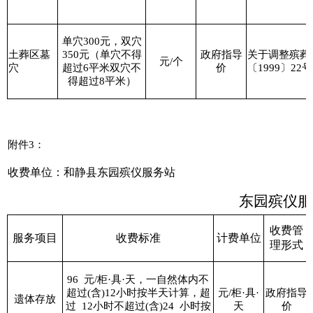
单穴
300
元，双穴
土葬区墓
350
元（单穴不得
政府指导
关于调整殡葬
元
/
个
穴
超过
6
平米双穴不
价
〔
1999
〕
22
号
得超过
8
平米）
附件
3
：
收费单位：和静县东园殡仪服务站
东园殡仪服
收费管
服务项目
收费标准
计费单位
理形式
96
元
/
柜
·
具
·
天，一自然体内不
超过
(
含
)12
小时按半天计算，超
元
/
柜
·
具
·
政府指导
遗体存放
过
12
小时不超过
(
含
)24
小时按
天
价