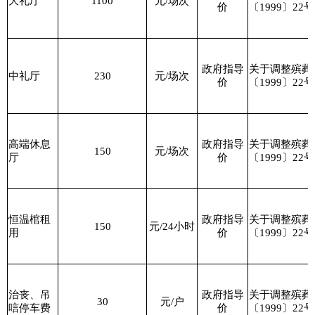
大礼厅
1100
元
/
场次
价
〔
1999
〕
22
号
政府指导
关于调整殡葬
中礼厅
230
元
/
场次
价
〔
1999
〕
22
号
高端休息
政府指导
关于调整殡葬
150
元
/
场次
厅
价
〔
1999
〕
22
号
恒温棺租
政府指导
关于调整殡葬
150
元
/24
小时
用
价
〔
1999
〕
22
号
治丧、吊
政府指导
关于调整殡葬
30
元
/
户
唁停车费
价
〔
1999
〕
22
号