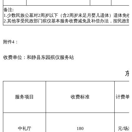
备注
:
1.
少数民族
公墓对
2
周岁以下（含
2
周岁未足月婴儿遗体）
遗体
免收
2.
其他享受民政部门殡仪基本服务收费减免及补偿办法，按民政部
附件
4
：
收费单位：和静县东园殡仪服务站
东
服务项目
收费标准
计费单
中礼厅
180
元
/
场