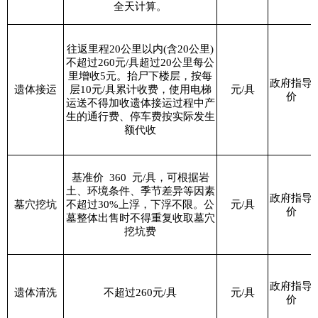
全天计算。
往返里程
20
公里以内
(
含
20
公里
)
不超过
260
元
/
具超过
20
公里每公
里增收
5
元。抬尸下楼层，按每
政府指导
遗体接运
层
10
元
/
具累计收费，使用电梯
元
/
具
价
运送不得加收遗体接运过程中产
生的通行费、停车费按实际发生
额代收
基准价
360
元
/
具，可根据岩
土、环境条件、季节差异等因素
政府指导
墓穴挖坑
不超过
30%
上浮，下浮不限。公
元
/
具
价
墓整体出售时不得重复收取墓穴
挖坑费
政府指导
遗体清洗
不超过
260
元
/
具
元
/
具
价