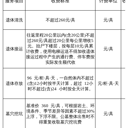
服务项目
收费标准
计费单位
收
遗体清洗
不超过
260
元
/
具
元
/
具
往返里程
20
公里以内
(
含
20
公里
)
不超
过
260
元
/
具超过
20
公里每公里增收
5
元。抬尸下楼层，按每层
10
元
/
具累
遗体接运
元
/
具
计收费，使用电梯运送不得加收遗体
接运过程中产生的通行费、停车费按
实际发生额代收
96
元
/
柜
·
具
·
天，一自然体内不超过
遗体存放
(
含
)12
小时按半天计算，超过
12
小
元
/
柜
·
具
·
天
时不超过
(
含
)24
小时按全天计算。
基准价
360
元
/
具，可根据岩土、环
境条件、季节差异等因素不超过
30%
墓穴挖坑
元
/
具
上浮，下浮不限。公墓整体出售时不
得重复收取墓穴挖坑费