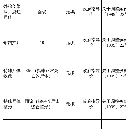
外抬传染
政府指导
关于调整殡葬
病、腐烂
面议
元
/
具
价
〔
1999
〕
22
号
尸体
政府指导
关于调整殡葬
馆内抬尸
10
元
/
具
价
〔
1999
〕
22
号
特殊尸体
350
（指非正常死
政府指导
关于调整殡葬
元
/
具
收敛
亡的尸体）
价
〔
1999
〕
22
号
特殊尸体
面议（指破碎尸体
政府指导
关于调整殡葬
元
/
具
整形
缝合整形）
价
〔
1999
〕
22
号