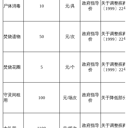
政府指导
关于调整殡葬
尸体消毒
10
元
/
具
价
〔
1999
〕
22
号
政府指导
关于调整殡葬
焚烧遗物
50
元
/
次
价
〔
1999
〕
22
号
政府指导
关于调整殡葬
焚烧花圈
5
元
/
个
价
〔
1999
〕
22
号
守灵间租
政府指导
100
元
/
场次
关于降低部分
用
价
政府指导
关于调整殡葬