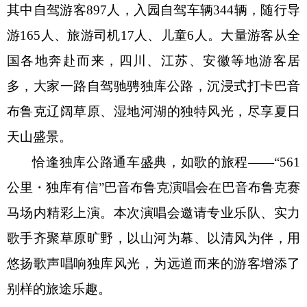
其中自驾游客
897
人，入园自驾车辆
344
辆，随行导
游
165
人、旅游司机
17
人、儿童
6
人。大量游客从全
国各地奔赴而来，四川、江苏、安徽等地游客居
多，大家一路自驾驰骋独库公路，沉浸式打卡巴音
布鲁克辽阔草原、湿地河湖的独特风光，尽享夏日
天山盛景。
恰逢独库公路通车盛典，如歌的旅程
——“561
公里・独库有信
”
巴音布鲁克演唱会在巴音布鲁克赛
马场内精彩上演。本次演唱会邀请专业乐队、实力
歌手齐聚草原旷野，以山河为幕、以清风为伴，用
悠扬歌声唱响独库风光，为远道而来的游客增添了
别样的旅途乐趣。