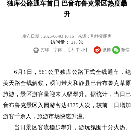
独库公路通车首日 巴音布鲁克景区热度攀
升
发布日期：2026-06-03 10:16
来源：和静零距离
访问量：
次
215
打印
字体：【
大
中
小
】
微博
微信
6
月
1
日，
561
公里独库公路正式全线通车，绝
美天路全线解锁，瞬间带火和静县巴音布鲁克草原
旅游，景区游客量迎来大幅攀升。据统计，当日巴
音布鲁克景区入园游客达
4375
人次，较前一日增加
游客千余人，旅游市场快速升温。
当日景区客流稳步攀升，游玩氛围十分火热。