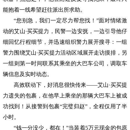
能抱着一线希望赶往派出所求助。
“您别急，我们一定尽力帮您找！”面对情绪激
动的艾山·买买提力，民警一边安抚，一边引导他仔
细回忆行程细节，并迅速组织警力展开搜寻：一组
警力围绕艾山·买买提力活动区域展开走访摸排，另
一组则第一时间联系其乘坐的大巴车公司，调取车
辆信息及实时动态。
高效联动下，好消息很快传来
——艾山·买买提
力遗失的包裹，在他早上乘坐的那辆大巴车上被成
功找到！从接警到包裹“完璧归赵”，全程仅用了半
小时。
“钱一分没少，都在！”当装着5万元现金的包原