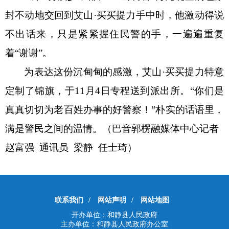
封不动地交回到艾山·买买提力手中时，他激动得说
不出话来，只是紧紧握住民警的手，一遍遍重复
着“谢谢”。
为表达这份沉甸甸的感激，艾山
·买买提力特意
定制了锦旗，于11月4日专程送到派出所。“你们是
真真切切为老百姓办事的好警察！”朴实的话语里，
满是警民之间的温情。（巴音郭楞融媒体中心记者
赵富强 通讯员 梁静 任士琦）
联系我们
/
网站声明
/
网站地图
开办单位：和静县人民政府
主办单位：和静县人民政府办公室