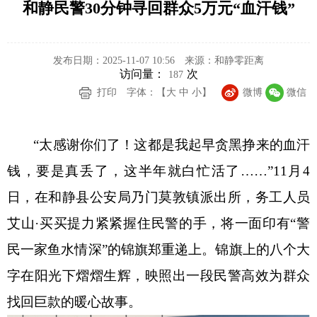
和静民警30分钟寻回群众5万元“血汗钱”
发布日期：2025-11-07 10:56
来源：和静零距离
访问量：
次
187
打印
字体：【
大
中
小
】
微博
微信
“太感谢你们了！这都是我起早贪黑挣来的血汗
钱，要是真丢了，这半年就白忙活了……”11月4
日，在和静县公安局乃门莫敦镇派出所，务工人员
艾山·买买提力紧紧握住民警的手，将一面印有“警
民一家鱼水情深”的锦旗郑重递上。锦旗上的八个大
字在阳光下熠熠生辉，映照出一段民警高效为群众
找回巨款的暖心故事。