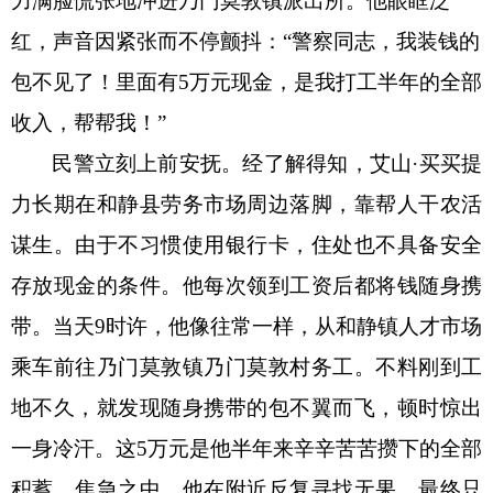
力满脸慌张地冲进乃门莫敦镇派出所。他眼眶泛
红，声音因紧张而不停颤抖：“警察同志，我装钱的
包不见了！里面有5万元现金，是我打工半年的全部
收入，帮帮我！”
民警立刻上前安抚。经了解得知，艾山
·买买提
力长期在和静县劳务市场周边落脚，靠帮人干农活
谋生。由于不习惯使用银行卡，住处也不具备安全
存放现金的条件。他每次领到工资后都将钱随身携
带。当天9时许，他像往常一样，从和静镇人才市场
乘车前往乃门莫敦镇乃门莫敦村务工。不料刚到工
地不久，就发现随身携带的包不翼而飞，顿时惊出
一身冷汗。这5万元是他半年来辛辛苦苦攒下的全部
积蓄，焦急之中，他在附近反复寻找无果，最终只